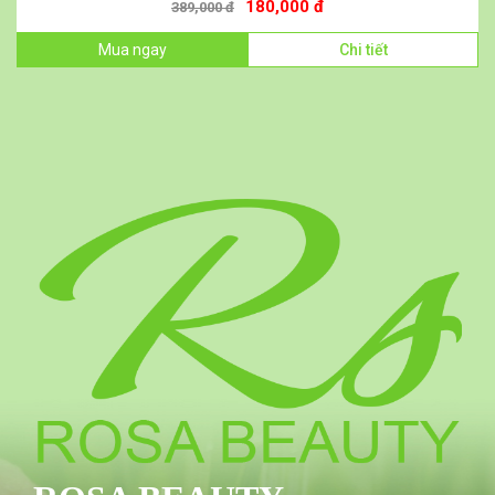
180,000 đ
389,000 đ
Mua ngay
Chi tiết