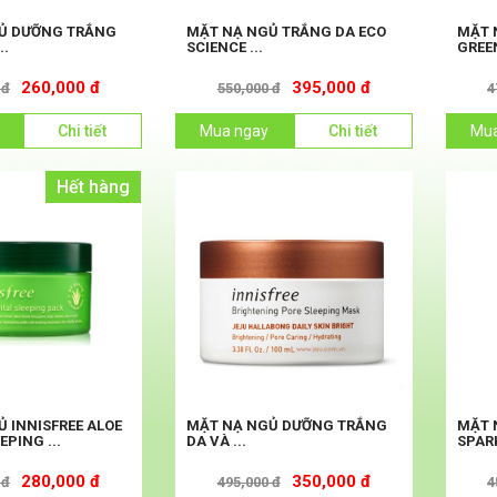
Ủ DƯỠNG TRẮNG
MẶT NẠ NGỦ TRẮNG DA ECO
MẶT 
..
SCIENCE ...
GREE
260,000 đ
395,000 đ
 đ
550,000 đ
4
Chi tiết
Mua ngay
Chi tiết
Mua
Hết hàng
 INNISFREE ALOE
MẶT NẠ NGỦ DƯỠNG TRẮNG
MẶT 
EPING ...
DA VÀ ...
SPARK
280,000 đ
350,000 đ
 đ
495,000 đ
4