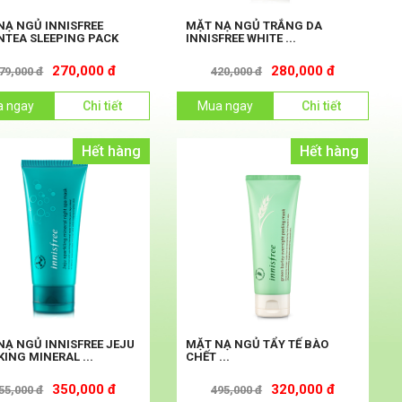
NẠ NGỦ INNISFREE
MẶT NẠ NGỦ TRẮNG DA
NTEA SLEEPING PACK
INNISFREE WHITE ...
270,000 đ
280,000 đ
79,000 đ
420,000 đ
 ngay
Chi tiết
Mua ngay
Chi tiết
Hết hàng
Hết hàng
NẠ NGỦ INNISFREE JEJU
MẶT NẠ NGỦ TẨY TẾ BÀO
ING MINERAL ...
CHẾT ...
350,000 đ
320,000 đ
55,000 đ
495,000 đ