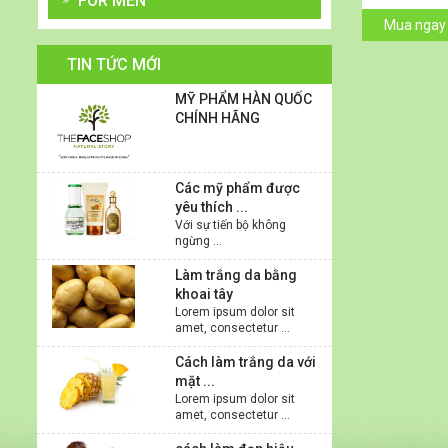
FOR MEN
Mua ngay
TIN TỨC MỚI
MỸ PHẨM HÀN QUỐC
CHÍNH HÃNG
Các mỹ phẩm được
yêu thích ...
Với sự tiến bộ không
ngừng ...
Làm trắng da bằng
khoai tây
Lorem ipsum dolor sit
amet, consectetur ...
Cách làm trắng da với
mặt ...
Lorem ipsum dolor sit
amet, consectetur ...