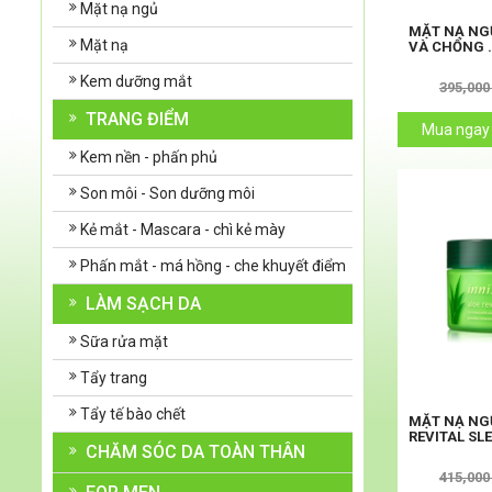
Mặt nạ ngủ
MẶT NẠ NG
Mặt nạ
VÀ CHỐNG .
Kem dưỡng mắt
395,000
TRANG ĐIỂM
Mua ngay
Kem nền - phấn phủ
Son môi - Son dưỡng môi
Kẻ mắt - Mascara - chì kẻ mày
Phấn mắt - má hồng - che khuyết điểm
LÀM SẠCH DA
Sữa rửa mặt
Tẩy trang
Tẩy tế bào chết
MẶT NẠ NGỦ
REVITAL SLE
CHĂM SÓC DA TOÀN THÂN
415,000