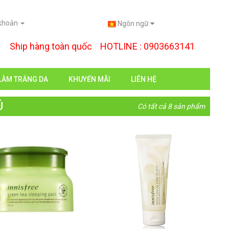
 khoản
Ngôn ngữ
Ship hàng toàn quốc HOTLINE : 0903663141
LÀM TRẮNG DA
KHUYẾN MÃI
LIÊN HỆ
Ủ
Có tất cả 8 sản phẩm