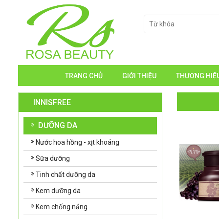
TRANG CHỦ
GIỚI THIỆU
THƯƠNG HIỆ
INNISFREE
DƯỠNG DA
Nước hoa hồng - xịt khoáng
Sữa dưỡng
Tinh chất dưỡng da
Kem dưỡng da
Kem chống nắng