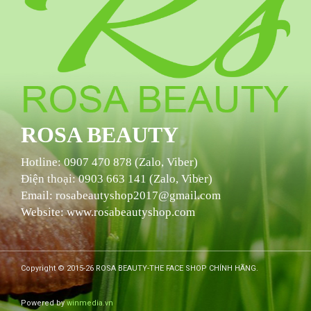
ROSA BEAUTY
Hotline:
0907 470 878 (Zalo, Viber)
Điện thoại: 0903 663 141 (Zalo, Viber)
Email: rosabeautyshop2017@gmail.com
Website: www.
rosabeautyshop
.com
Copyright © 2015-26 ROSA BEAUTY-THE FACE SHOP CHÍNH HÃNG.
Powered by
winmedia.vn