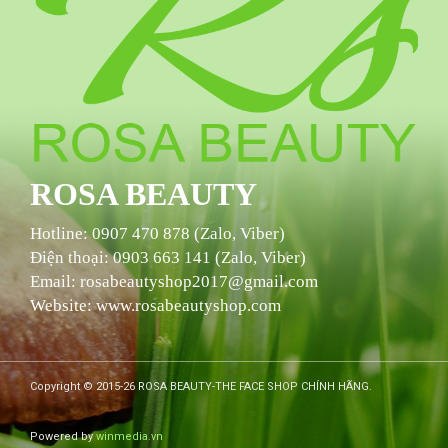
ROSA BEAUTY
Hotline:
0907 470 878 (Zalo, Viber)
Điện thoại: 0903 663 141 (Zalo, Viber)
Email: rosabeautyshop2017@gmail.com
Website: www.
rosabeautyshop
.com
Copyright © 2015-26 ROSA BEAUTY-THE FACE SHOP CHÍNH HÃNG.
Powered by
winmedia.vn