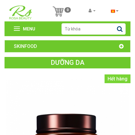
0
MENU
SKINFOOD
DƯỠNG DA
Hết hàng